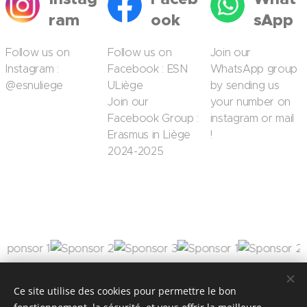
ram
ook
sApp
Follow us on
Follow us on
Join our
Instagram :
Facebook : ESN
WhatsApp group
@esnuliege
ULiège
by sending us
Join our
your number on
Facebook Group :
instagram or mail
Erasmus in Liège
!
2024-2025
Ce site utilise des cookies pour permettre le bon